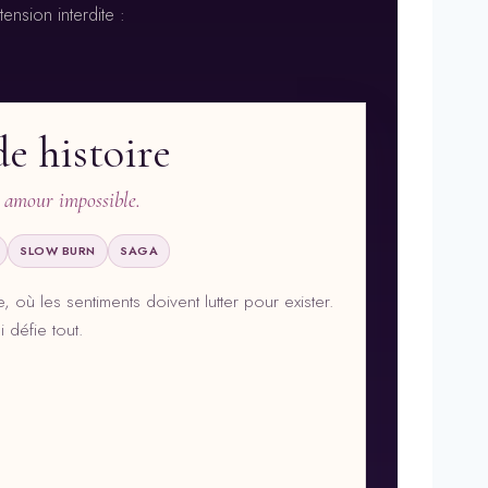
nsion interdite :
e histoire
amour impossible.
SLOW BURN
SAGA
 où les sentiments doivent lutter pour exister.
 défie tout.