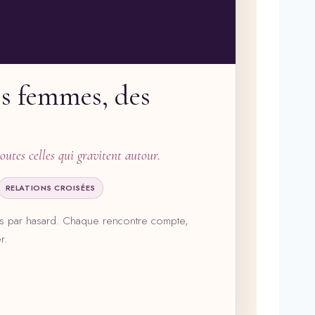
es femmes, des
utes celles qui gravitent autour.
RELATIONS CROISÉES
ais par hasard. Chaque rencontre compte,
r.