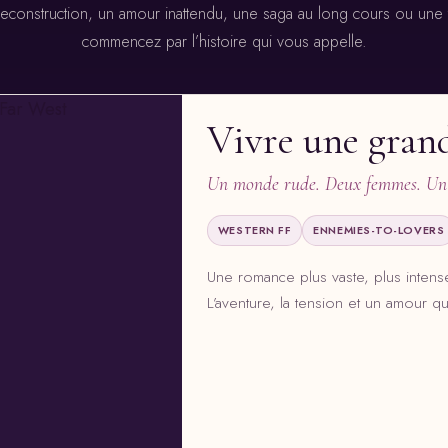
econstruction, un amour inattendu, une saga au long cours ou une te
commencez par l’histoire qui vous appelle.
Vivre une grand
Un monde rude. Deux femmes. Un 
WESTERN FF
ENNEMIES-TO-LOVERS
Une romance plus vaste, plus intense,
L’aventure, la tension et un amour qui