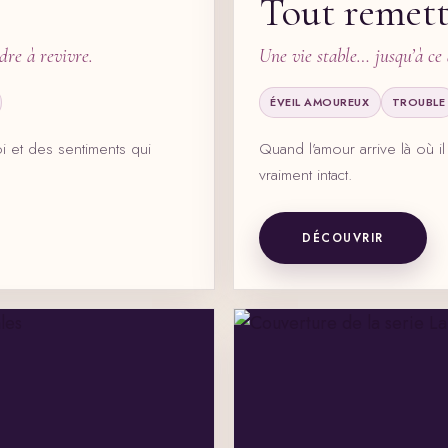
Tout remett
dre à revivre.
Une vie stable… jusqu’à ce 
ÉVEIL AMOUREUX
TROUBLE
et des sentiments qui
Quand l’amour arrive là où il 
vraiment intact.
DÉCOUVRIR