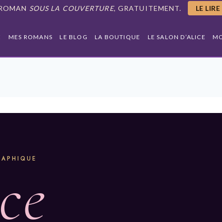
 ROMAN
SOUS LA COUVERTURE
, GRATUITEMENT.
LE LIR
E
MES ROMANS
LE BLOG
LA BOUTIQUE
LE SALON D’ALICE
M
SAPHIQUE
ce