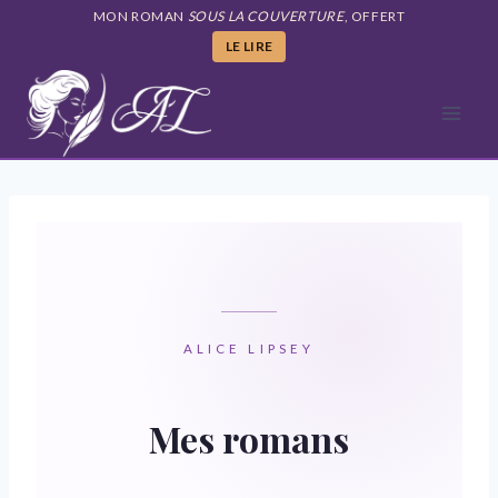
Aller
MON ROMAN
SOUS LA COUVERTURE
, OFFERT
au
LE LIRE
contenu
ALICE LIPSEY
Mes romans