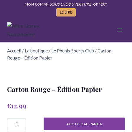
Aller
MON ROMAN
SOUS LA COUVERTURE
, OFFERT
au
LE LIRE
contenu
Accueil
/
La boutique
/
Le Phenix Sports Club
/
Carton
Rouge – Édition Papier
Carton Rouge – Édition Papier
€
12.99
quantité
AJOUTER AU PANIER
de