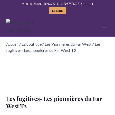
Aller
MON ROMAN
SOUS LA COUVERTURE
, OFFERT
au
LE LIRE
contenu
Accueil
/
La boutique
/
Les Pionnières du Far West
/
Les
fugitives- Les pionnières du Far West T2
Les fugitives- Les pionnières du Far
West T2