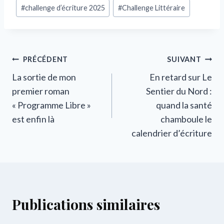
#
challenge d’écriture 2025
#
Challenge Littéraire
Navigation
PRÉCÉDENT
SUIVANT
La sortie de mon
En retard sur Le
de
premier roman
Sentier du Nord :
l’article
« Programme Libre »
quand la santé
est enfin là
chamboule le
calendrier d’écriture
Publications similaires