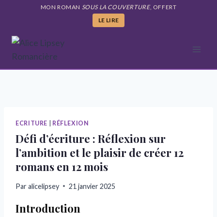
Aller
MON ROMAN
SOUS LA COUVERTURE
, OFFERT
au
LE LIRE
contenu
ECRITURE
|
RÉFLEXION
Défi d’écriture : Réflexion sur
l’ambition et le plaisir de créer 12
romans en 12 mois
Par
alicelipsey
21 janvier 2025
Introduction