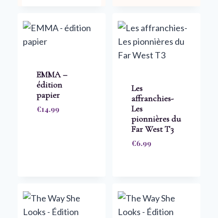
était :
est :
€13.98.
€9.99.
EMMA –
édition
Les
papier
affranchies-
Les
€
14.99
pionnières du
Far West T3
€
6.99