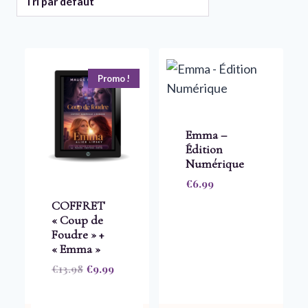
Promo !
Emma –
Édition
Numérique
€
6.99
COFFRET
« Coup de
Foudre » +
« Emma »
Le
Le
€
13.98
€
9.99
prix
prix
initial
actuel