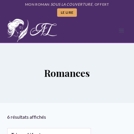
Aller
MON ROMAN
SOUS LA COUVERTURE
, OFFERT
au
LE LIRE
contenu
Romances
6 résultats affichés