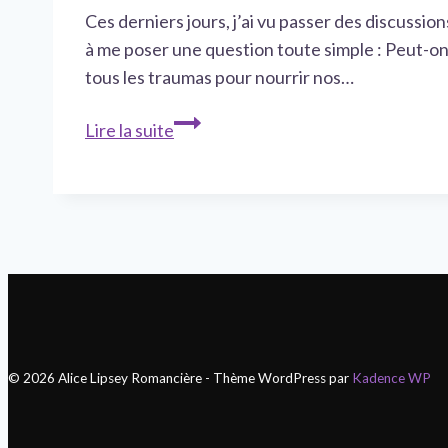
Ces derniers jours, j’ai vu passer des discuss
à me poser une question toute simple : Peut-on 
tous les traumas pour nourrir nos…
Peut-
Lire la suite
on
vraiment
tout
écrire
en
romance
?
© 2026 Alice Lipsey Romancière - Thème WordPress par
Kadence WP