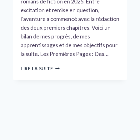
romans de fiction en 2025. Entre
excitation et remise en question,
l’aventure a commencé avec la rédaction
des deux premiers chapitres. Voici un
bilan de mes progrès, de mes
apprentissages et de mes objectifs pour
la suite. Les Premières Pages : Des…
MON
LIRE LA SUITE
PREMIER
BILAN
D’ÉCRITURE
:
UNE
SEMAINE
INTENSE
ET
RÉVÉLATRICE