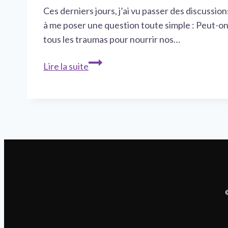
Ces derniers jours, j’ai vu passer des discuss
à me poser une question toute simple : Peut-on 
tous les traumas pour nourrir nos…
Peut-
Lire la suite
on
vraiment
tout
écrire
en
romance
?