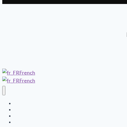
French
French
Bienvenue
Mes romans
Le Blog
La boutique