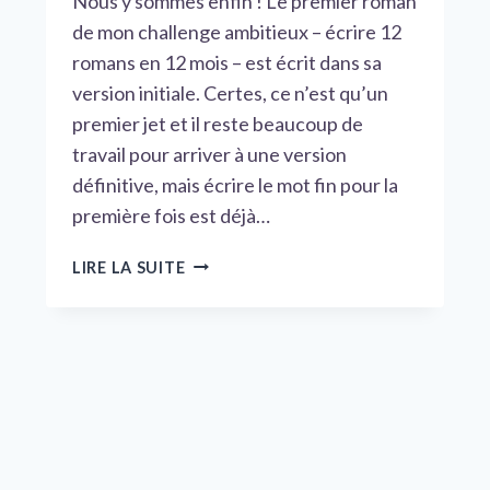
Nous y sommes enfin ! Le premier roman
de mon challenge ambitieux – écrire 12
romans en 12 mois – est écrit dans sa
version initiale. Certes, ce n’est qu’un
premier jet et il reste beaucoup de
travail pour arriver à une version
définitive, mais écrire le mot fin pour la
première fois est déjà…
PROGRAMME
LIRE LA SUITE
LIBRE
:
PREMIER
ROMAN
ACHEVÉ
DANS
LE
DÉFI
« 12