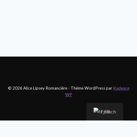
ET
INSPIRATIONS
VISUELLES
© 2026 Alice Lipsey Romancière - Thème WordPress par
Kadence
WP
French