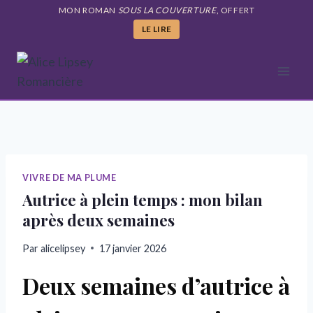
Aller
MON ROMAN
SOUS LA COUVERTURE
, OFFERT
au
LE LIRE
contenu
VIVRE DE MA PLUME
Autrice à plein temps : mon bilan
après deux semaines
Par
alicelipsey
17 janvier 2026
Deux semaines d’autrice à