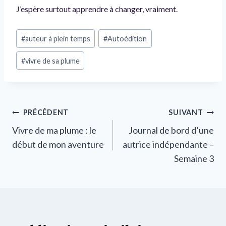
J’espère surtout apprendre à changer, vraiment.
Étiquettes
#
auteur à plein temps
#
Autoédition
de
la
#
vivre de sa plume
publication :
Navigation
PRÉCÉDENT
SUIVANT
Vivre de ma plume : le
Journal de bord d’une
de
début de mon aventure
autrice indépendante –
l’article
Semaine 3