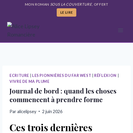
Aller
MON ROMAN
SOUS LA COUVERTURE
, OFFERT
au
LE LIRE
contenu
ECRITURE
|
LES PIONNIÈRES DU FAR WEST
|
RÉFLEXION
|
VIVRE DE MA PLUME
Journal de bord : quand les choses
commencent à prendre forme
Par
alicelipsey
2 juin 2026
Ces trois dernières