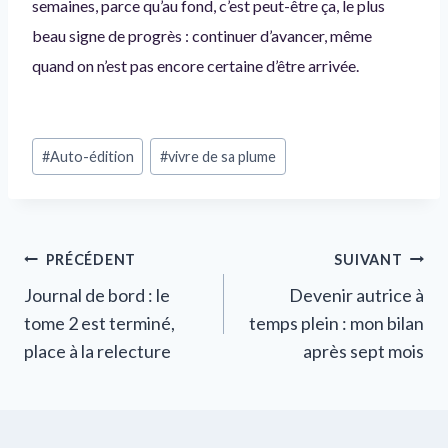
semaines, parce qu’au fond, c’est peut-être ça, le plus
beau signe de progrès : continuer d’avancer, même
quand on n’est pas encore certaine d’être arrivée.
Étiquettes
#
Auto-édition
#
vivre de sa plume
de
la
publication :
Navigation
PRÉCÉDENT
SUIVANT
Journal de bord : le
Devenir autrice à
de
tome 2 est terminé,
temps plein : mon bilan
l’article
place à la relecture
après sept mois