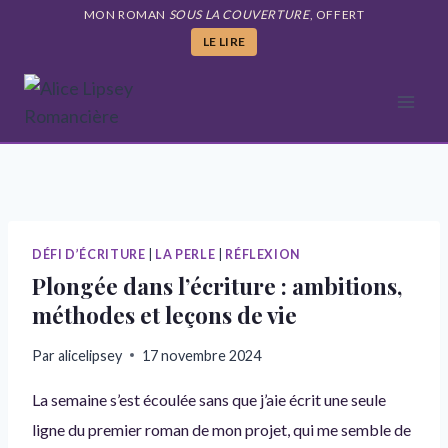
Aller
MON ROMAN
SOUS LA COUVERTURE
, OFFERT
au
LE LIRE
contenu
DÉFI D’ÉCRITURE
|
LA PERLE
|
RÉFLEXION
Plongée dans l’écriture : ambitions,
méthodes et leçons de vie
Par
alicelipsey
17 novembre 2024
La semaine s’est écoulée sans que j’aie écrit une seule
ligne du premier roman de mon projet, qui me semble de