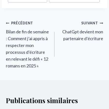
publication :
Navigation
PRÉCÉDENT
SUIVANT
Bilan de fin de semaine
ChatGpt devient mon
de
: Comment j’ai appris à
partenaire d’écriture
l’article
respecter mon
processus d’écriture
en relevant le défi « 12
romans en 2025 »
Publications similaires