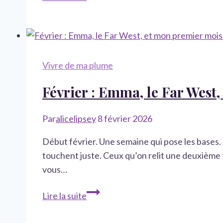
d’une
auto-
éditée
:
La
Vivre de ma plume
semaine
Février : Emma, le Far West,
de
la
réorganisation
Par
alicelipsey
8 février 2026
Début février. Une semaine qui pose les bases.
touchent juste. Ceux qu’on relit une deuxième f
vous…
Février
Lire la suite
:
Emma,