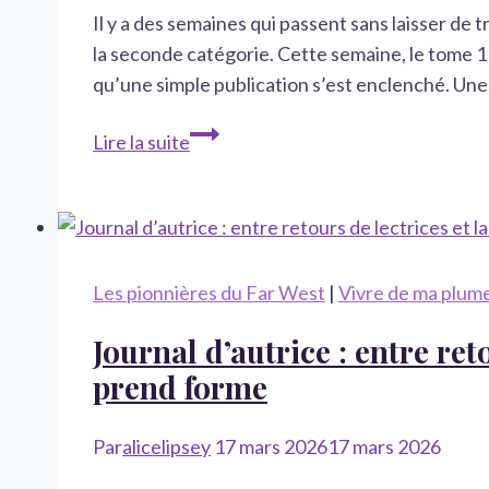
Il y a des semaines qui passent sans laisser de 
la seconde catégorie. Cette semaine, le tome 1 
qu’une simple publication s’est enclenché. Un
Sortie
Lire la suite
officielle
des
Pionnières
du
Far
Les pionnières du Far West
|
Vivre de ma plum
West
Journal d’autrice : entre ret
et
début
prend forme
d’une
transformation
Par
alicelipsey
17 mars 2026
17 mars 2026
sur