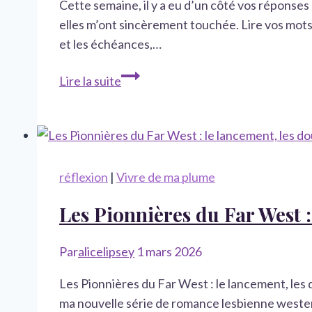
Cette semaine, il y a eu d’un côté vos réponses 
6
elles m’ont sincèrement touchée. Lire vos mots, 
mois
et les échéances,…
Journal
Lire la suite
d’autrice
:
entre
retours
de
réflexion
|
Vivre de ma plume
lectrices
Les Pionnières du Far West :
et
la
box
Par
alicelipsey
1 mars 2026
La
Les Pionnières du Far West : le lancement, les d
prisonnière
ma nouvelle série de romance lesbienne western
de