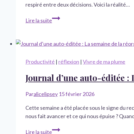
respiré entre deux décisions. Voici la réalité…
Twin
Rivers
Les
Lire la suite
qui
Pionnières
prend
du
forme
Far
West
:
Productivité
|
réflexion
|
Vivre de ma plume
le
Journal d’une auto-éditée :
lancement,
les
doutes
Par
alicelipsey
15 février 2026
et
Cette semaine a été placée sous le signe du reca
ma
nous fait avancer et ce qui nous épuise ? Quand
vie
d’autrice
Journal
Lire la suite