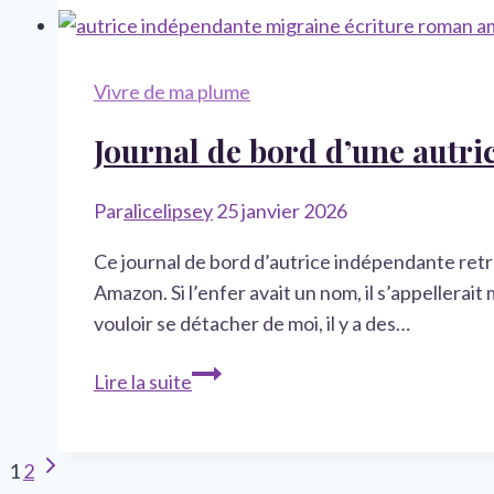
le
Far
West,
Vivre de ma plume
et
Journal de bord d’une autr
mon
premier
mois
Par
alicelipsey
25 janvier 2026
d’autrice
Ce journal de bord d’autrice indépendante retr
à
Amazon. Si l’enfer avait un nom, il s’appellerait
temps
vouloir se détacher de moi, il y a des…
plein
Journal
Lire la suite
de
bord
Navigation
d’une
Page
1
2